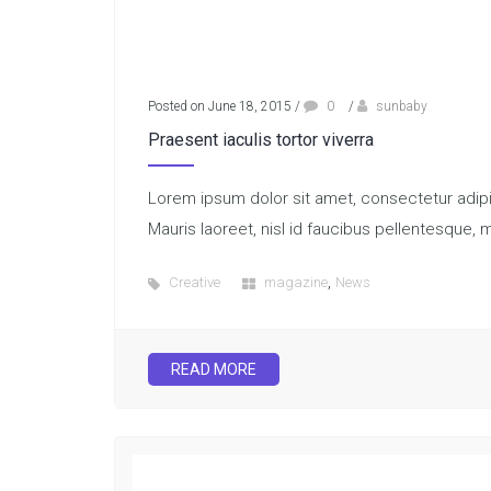
Posted on June 18, 2015
/
0
/
sunbaby
Praesent iaculis tortor viverra
Lorem ipsum dolor sit amet, consectetur adipisc
Mauris laoreet, nisl id faucibus pellentesque, 
,
Creative
magazine
News
READ MORE