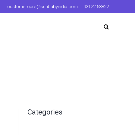
customercare@sunbabyindia.com
93122 58822
Categories