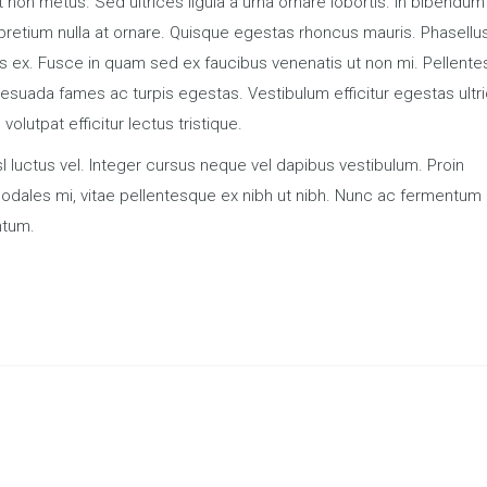
t non metus. Sed ultrices ligula a urna ornare lobortis. In bibendum
pretium nulla at ornare. Quisque egestas rhoncus mauris. Phasellu
uctus ex. Fusce in quam sed ex faucibus venenatis ut non mi. Pellent
lesuada fames ac turpis egestas. Vestibulum efficitur egestas ultr
olutpat efficitur lectus tristique.
l luctus vel. Integer cursus neque vel dapibus vestibulum. Proin
 sodales mi, vitae pellentesque ex nibh ut nibh. Nunc ac fermentum
ntum.