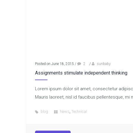
Posted on June 18, 2015
/
2
/
sunbaby
Assignments stimulate independent thinking
Lorem ipsum dolor sit amet, consectetur adipiscin
Mauris laoreet, nisl id faucibus pellentesque, mi 
,
blog
News
Technical