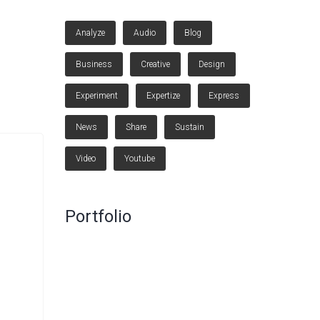
Analyze
Audio
Blog
Business
Creative
Design
Experiment
Expertize
Express
News
Share
Sustain
Video
Youtube
Portfolio