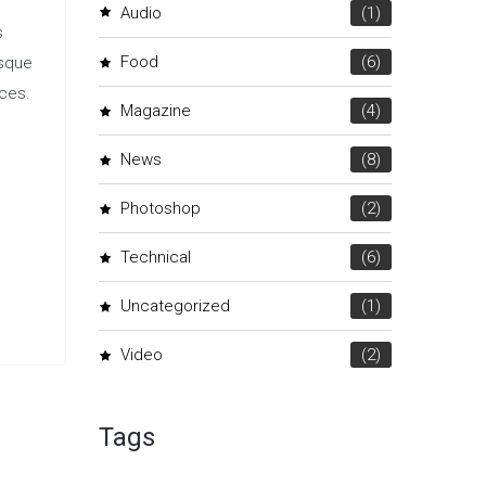
Audio
(1)
s
Food
(6)
esque
ices.
Magazine
(4)
News
(8)
Photoshop
(2)
Technical
(6)
Uncategorized
(1)
Video
(2)
Tags