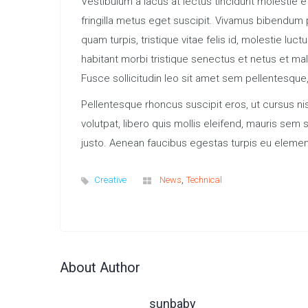
Vestibulum a lacus at lectus tincidunt molestie e
fringilla metus eget suscipit. Vivamus bibendum 
quam turpis, tristique vitae felis id, molestie l
habitant morbi tristique senectus et netus et ma
Fusce sollicitudin leo sit amet sem pellentesque, v
Pellentesque rhoncus suscipit eros, ut cursus nis
volutpat, libero quis mollis eleifend, mauris sem
justo. Aenean faucibus egestas turpis eu eleme
,
Creative
News
Technical
About Author
sunbaby